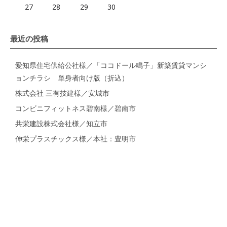
27
28
29
30
最近の投稿
愛知県住宅供給公社様／「ココドール鳴子」新築賃貸マンシ
ョンチラシ 単身者向け版（折込）
株式会社 三有技建様／安城市
コンビニフィットネス碧南様／碧南市
共栄建設株式会社様／知立市
伸栄プラスチックス様／本社：豊明市
タグ一覧