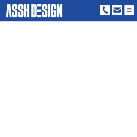
05
66
-
73
-
63
99