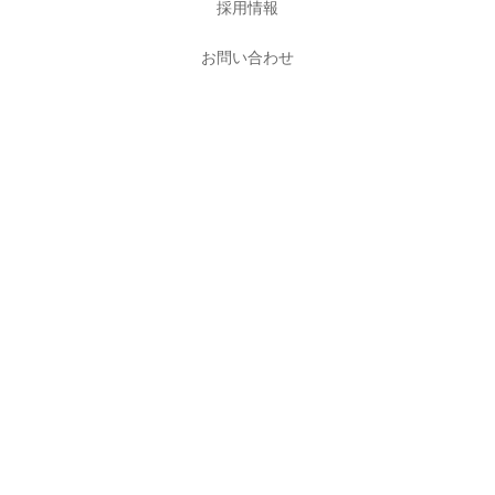
採用情報
お問い合わせ
株式会社アッシュデザイン
〒446-0019
愛知県安城市新明町24番地2
TEL：0566-73-6399
FAX：0566-72-5451