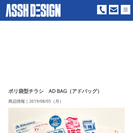
05
66
-
73
-
63
ポリ袋型チラシ AD BAG（アドバッグ）
99
商品情報｜2019/08/05（月）