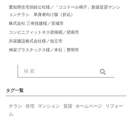
愛知県住宅供給公社様／「ココドール鳴子」新築賃貸マンシ
ョンチラシ 単身者向け版（折込）
株式会社 三有技建様／安城市
コンビニフィットネス碧南様／碧南市
共栄建設株式会社様／知立市
伸栄プラスチックス様／本社：豊明市
タグ一覧
チラシ
住宅
マンション
賃貸
ホームページ
リフォー
ム