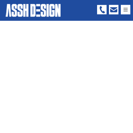
05
66
-
73
-
63
99