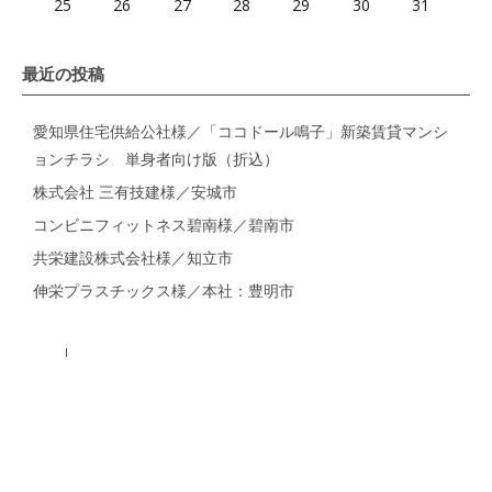
25
26
27
28
29
30
31
最近の投稿
愛知県住宅供給公社様／「ココドール鳴子」新築賃貸マンシ
ョンチラシ 単身者向け版（折込）
株式会社 三有技建様／安城市
コンビニフィットネス碧南様／碧南市
共栄建設株式会社様／知立市
伸栄プラスチックス様／本社：豊明市
タグ一覧