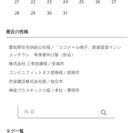
21
22
23
24
25
26
27
28
29
30
31
最近の投稿
愛知県住宅供給公社様／「ココドール鳴子」新築賃貸マンシ
ョンチラシ 単身者向け版（折込）
株式会社 三有技建様／安城市
コンビニフィットネス碧南様／碧南市
共栄建設株式会社様／知立市
伸栄プラスチックス様／本社：豊明市
タグ一覧