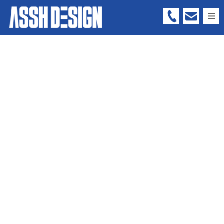
05
66
-
73
-
63
99