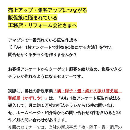
売上アップ・集客アップにつながる
販促策に悩まれている
工務店・リフォーム会社さまへ
アマゾンで一番売れている広告作成本
【「A4」1枚アンケートで利益を5倍にする方法】を学び、
問合せがくるチラシを作りませんか？
お客様アンケートからターゲット顧客を絞り込め、集客できる
チラシが作れるようになるセミナーです。
実際に、当社の新規事業
「襖・障子・畳・網戸の張り替え屋
和紙屋（かずしや）」
は、「A4」1枚アンケート広告作成法を
導入して、月に約１万枚の折込チラシから15件の問い合わ
せ、ホームページ・紹介等からの問い合わせ8件を含めると23
件／月の問い合わせがあります。
今回のセミナーでは、当社の新規事業「襖・障子・畳・網戸の