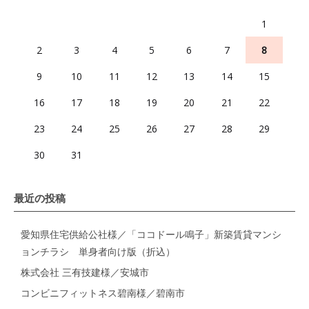
1
2
3
4
5
6
7
8
9
10
11
12
13
14
15
16
17
18
19
20
21
22
23
24
25
26
27
28
29
30
31
最近の投稿
愛知県住宅供給公社様／「ココドール鳴子」新築賃貸マンシ
ョンチラシ 単身者向け版（折込）
株式会社 三有技建様／安城市
コンビニフィットネス碧南様／碧南市