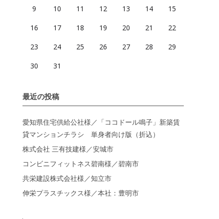
9
10
11
12
13
14
15
16
17
18
19
20
21
22
23
24
25
26
27
28
29
30
31
最近の投稿
愛知県住宅供給公社様／「ココドール鳴子」新築賃
貸マンションチラシ 単身者向け版（折込）
株式会社 三有技建様／安城市
コンビニフィットネス碧南様／碧南市
共栄建設株式会社様／知立市
伸栄プラスチックス様／本社：豊明市