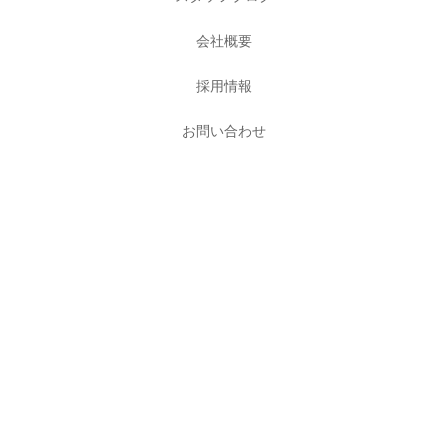
会社概要
採用情報
お問い合わせ
株式会社アッシュデザイン
〒446-0019
愛知県安城市新明町24番地2
TEL：0566-73-6399
FAX：0566-72-5451