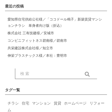
最近の投稿
愛知県住宅供給公社様／「ココドール鳴子」新築賃貸マンシ
ョンチラシ 単身者向け版（折込）
株式会社 三有技建様／安城市
コンビニフィットネス碧南様／碧南市
共栄建設株式会社様／知立市
伸栄プラスチックス様／本社：豊明市
タグ一覧
チラシ
住宅
マンション
賃貸
ホームページ
リフォー
ム