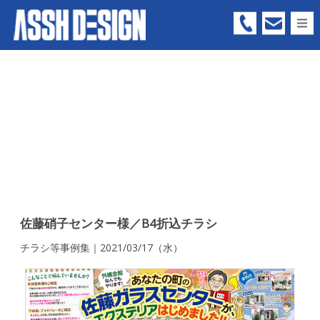
05
66
-
73
-
63
佐藤硝子センター様／B4折込チラシ
99
チラシ等事例集｜2021/03/17（水）