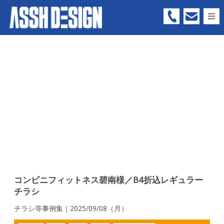
05
66
-
73
-
63
99
コンビニフィットネス碧南様／B4折込レギュラー
チラシ
チラシ等事例集｜2025/09/08（月）