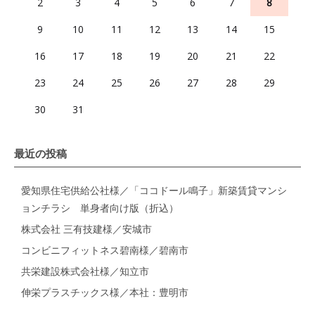
2
3
4
5
6
7
8
9
10
11
12
13
14
15
16
17
18
19
20
21
22
23
24
25
26
27
28
29
30
31
最近の投稿
愛知県住宅供給公社様／「ココドール鳴子」新築賃貸マンシ
ョンチラシ 単身者向け版（折込）
株式会社 三有技建様／安城市
コンビニフィットネス碧南様／碧南市
共栄建設株式会社様／知立市
伸栄プラスチックス様／本社：豊明市